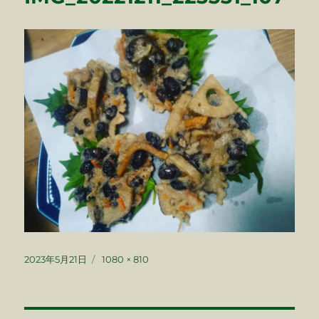
投
フ
2023年5月21日
1080 × 810
稿
ル
日:
サ
イ
ズ