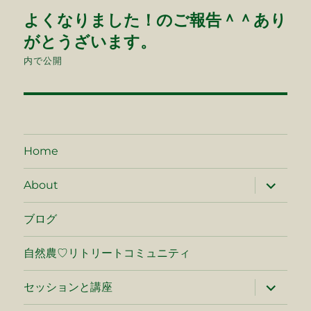
投
よくなりました！のご報告＾＾あり
稿
がとうざいます。
ナ
内で公開
ビ
ゲ
ー
Home
シ
サ
About
ブ
メ
ョ
ニ
ブログ
ュ
ン
ー
を
自然農♡リトリートコミュニティ
展
開
サ
セッションと講座
ブ
メ