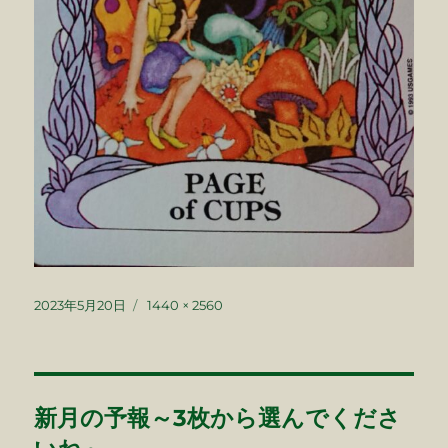
投
フ
2023年5月20日
1440 × 2560
稿
ル
日:
サ
イ
ズ
投
新月の予報～3枚から選んでくださ
稿