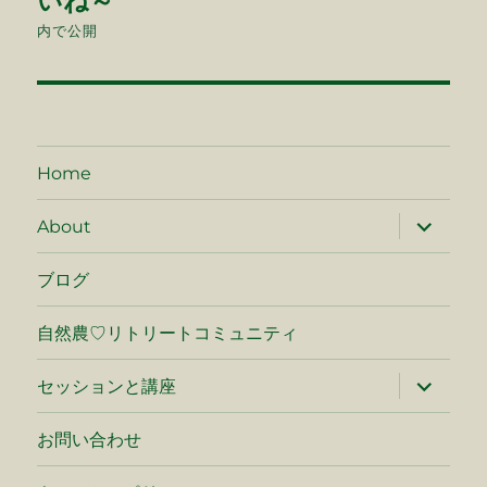
いね～
ナ
内で公開
ビ
ゲ
ー
Home
シ
サ
About
ブ
メ
ョ
ニ
ブログ
ュ
ン
ー
を
自然農♡リトリートコミュニティ
展
開
サ
セッションと講座
ブ
メ
ニ
お問い合わせ
ュ
ー
を