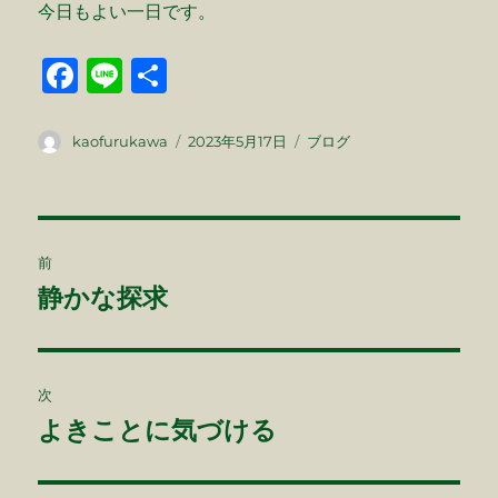
今日もよい一日です。
F
Li
共
a
n
有
c
e
投
投
カ
kaofurukawa
2023年5月17日
ブログ
稿
稿
テ
e
者
日:
ゴ
b
リ
ー
投
o
前
o
稿
静かな探求
前
k
の
ナ
投
ビ
稿:
次
ゲ
よきことに気づける
次
の
ー
投