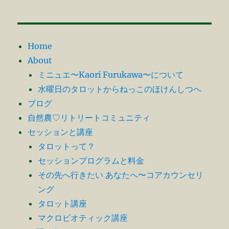
シ
稿:
ョ
Home
ン
About
ミニュエ〜Kaori Furukawa〜について
水曜日のタロットからねっこのほけんしつへ
ブログ
自然農♡リトリートコミュニティ
セッションと講座
タロットって？
セッションプログラムと料金
その先へ行きたい あなたへ〜コアカウンセリ
ング
タロット講座
マクロビオティック講座