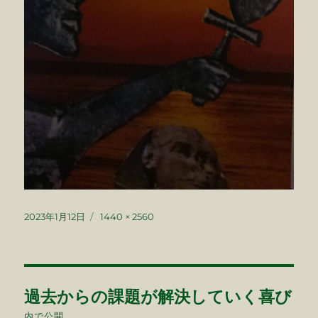
投
フ
2023年1月12日
1440 × 2560
稿
ル
日:
サ
イ
ズ
投
過去からの課題が解決していく喜び
稿
内で公開