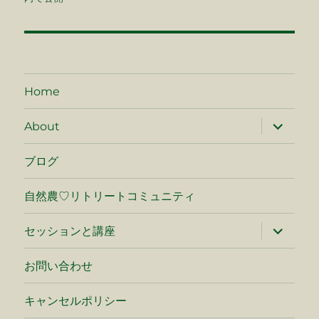
ナ
ビ
ゲ
Home
ー
サ
About
ブ
シ
メ
ニ
ブログ
ュ
ョ
ー
を
自然農♡リトリートコミュニティ
ン
展
開
サ
セッションと講座
ブ
メ
ニ
お問い合わせ
ュ
ー
を
キャンセルポリシー
展
開