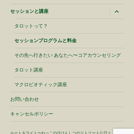
開
サ
セッションと講座
ブ
メ
ニ
タロットって？
ュ
ー
を
セッションプログラムと料金
展
開
その先へ行きたい あなたへ〜コアカウンセリング
タロット講座
マクロビオティック講座
お問い合わせ
キャンセルポリシー
ルート＆ライト〜ねっこのほけんしつのリトリートな日々