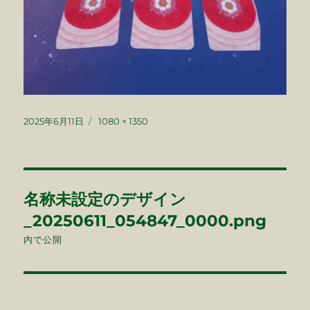
投
フ
2025年6月11日
1080 × 1350
稿
ル
日:
サ
イ
ズ
投
名称未設定のデザイン
稿
_20250611_054847_0000.png
ナ
内で公開
ビ
ゲ