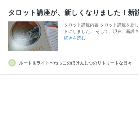
タロット講座が、新しくなりました！新
タロット講座内容 タロット講座を新
トにしました。 そして、現在、新設キ
タ
続きを読む
ロ
ッ
ト
ルート＆ライト〜ねっこのほけんしつのリトリートな日々
講
座
が、
新
し
く
な
り
ま
し
た！
新